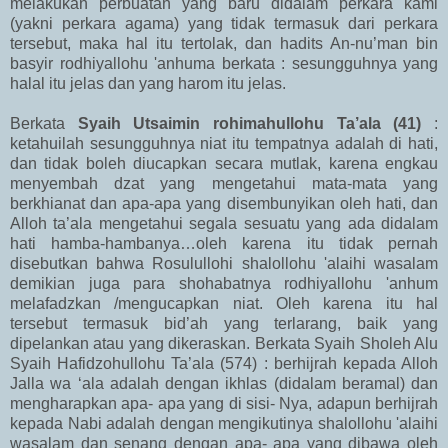
melakukan perbuatan yang baru didalam perkara kami
(yakni perkara agama) yang tidak termasuk dari perkara
tersebut, maka hal itu tertolak, dan hadits An-nu’man bin
basyir rodhiyallohu 'anhuma berkata : sesungguhnya yang
halal itu jelas dan yang harom itu jelas.
Berkata
Syaih Utsaimin rohimahullohu Ta’ala (41)
:
ketahuilah sesungguhnya niat itu tempatnya adalah di hati,
dan tidak boleh diucapkan secara mutlak, karena engkau
menyembah dzat yang mengetahui mata-mata yang
berkhianat dan apa-apa yang disembunyikan oleh hati, dan
Alloh ta’ala mengetahui segala sesuatu yang ada didalam
hati hamba-hambanya…oleh karena itu tidak pernah
disebutkan bahwa Rosulullohi shalollohu 'alaihi wasalam
demikian juga para shohabatnya rodhiyallohu 'anhum
melafadzkan /mengucapkan niat. Oleh karena itu hal
tersebut termasuk bid’ah yang terlarang, baik yang
dipelankan atau yang dikeraskan. Berkata Syaih Sholeh Alu
Syaih Hafidzohullohu Ta’ala (574) : berhijrah kepada Alloh
Jalla wa ‘ala adalah dengan ikhlas (didalam beramal) dan
mengharapkan apa- apa yang di sisi- Nya, adapun berhijrah
kepada Nabi adalah dengan mengikutinya shalollohu 'alaihi
wasalam dan senang dengan apa- apa yang dibawa oleh