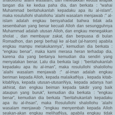
shalollohu 'alaihi wasalam, dan meletakkan kedua telapak
tangan dia ke kedua paha dia, dan berkata : “wahai
Muhammad beritahukanlah kepadaku apa itu al-islam”,
maka rosulullohi shalollohu 'alaihi wasalam menjawab :” al-
islam adalah engkau bersyahadat bahwa tidak ada
sesembahan yang benar kecuali Alloh dan sesungguhnya
Muhammad adalah utusan Alloh, dan engkau menegakkan
sholat , dan membayar zakat, dan berpuasa di bulan
Romadhon, dan pergi berhaji ke al-bait (al-harom) apabila
engkau mampu melakukannya”, kemudian dia berkata :
“engkau benar”, maka kami merasa heran terhadap dia,
karena dia yang bertanya kemudian dia sendiri yang
menyatakan benar. Lalu dia berkata lagi : “beritahukanlah
kepadaku apa itu al-iman”, maka rosulullohi shalollohu
'alaihi wasalam menjawab :” al-iman adalah engkau
beriman kepada Alloh, kepada malaikatNya , kepada kitab-
kitabNya, kepada utusan-utusanNya, kepada adanya hari
akhirat, dan engkau beiman kepada takdir yang baik
ataupun yang buruk”, kemudian dia berkata : “engkau
benar”, kemudian dia berkata :”beritahukanlah kepadaku
apa itu al-ihsan”, maka Rosulullohi shalollohu 'alaihi
wasalam menjawab :”engkau menyembah kepada Alloh
seakan-akan engkau melihatNya, apabila engkau tidak