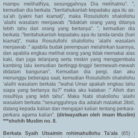
mampu melihatNya, sesunggahnya Dia melihatmu”. ”,
kemudian dia berkata :”beritahukanlah kepadaku apa itu as-
sa’ah (yakni hari kiamat)”, maka Rosulullohi shalollohu
'alaihi wasalam menjawab :”tidaklah orang yang ditanya
lebih tahu dari orang yang bertanya”. ”, kemudian dia
berkata :”beritahukanlah kepadaku apa itu tanda-tanda (hari
kiamat)”, maka Rosulullohi shalollohu 'alaihi wasalam
menjawab :” apabila budak perempuan melahirkan tuannya,
dan apabila engkau melihat orang yang tidak memakai alas
kaki, dan juga telanjang serta miskin yang menggembala
kambing lalu kemudian bertinggi-tinggi/ bermewah-mewah
didalam bangunan”. Kemudian dia pergi, dan aku
menunggu beberapa saat, kemudian Rosulullohi shalollohu
'alaihi wasalam berkata :”wahai Umar apakah engkau tahu
siapa yang bertanya itu?” maka aku katakan :” Alloh dan
rosulNya yang lebh tahu”. Maka Nabi shalollohu 'alaihi
wasalam berkata :”sesungguhnya dia adalah malaikat Jibril,
datang kepada kalian dan mengajari kalian tentang perkara-
perkara agama kalian”.
(diriwayatkan oleh imam Muslim)
***shohih Muslim no. 8.
Berkata Syaih Utsaimin rohimahullohu Ta’ala
(65) :