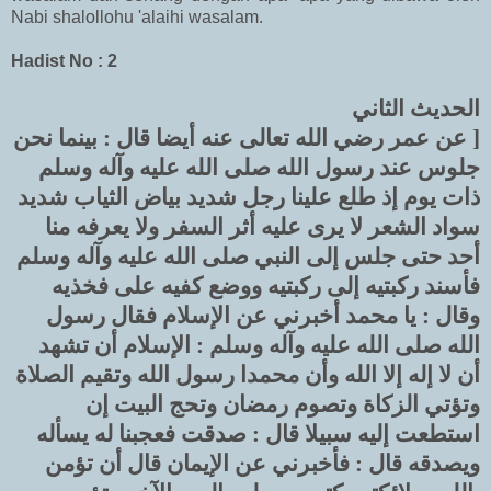
Nabi shalollohu 'alaihi wasalam.
Hadist No : 2
الحديث الثاني
[ عن عمر رضي الله تعالى عنه أيضا قال : بينما نحن
جلوس عند رسول الله صلى الله عليه وآله وسلم
ذات يوم إذ طلع علينا رجل شديد بياض الثياب شديد
سواد الشعر لا يرى عليه أثر السفر ولا يعرفه منا
أحد حتى جلس إلى النبي صلى الله عليه وآله وسلم
فأسند ركبتيه إلى ركبتيه ووضع كفيه على فخذيه
وقال : يا محمد أخبرني عن الإسلام فقال رسول
الله صلى الله عليه وآله وسلم : الإسلام أن تشهد
أن لا إله إلا الله وأن محمدا رسول الله وتقيم الصلاة
وتؤتي الزكاة وتصوم رمضان وتحج البيت إن
استطعت إليه سبيلا قال : صدقت فعجبنا له يسأله
ويصدقه قال : فأخبرني عن الإيمان قال أن تؤمن