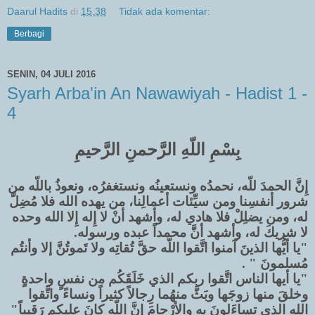
Daarul Hadits
di
15.38
Tidak ada komentar:
Berbagi
SENIN, 04 JULI 2016
Syarh Arba'in An Nawawiyah - Hadist 1 -
4
بِسْمِ اللّهِ الرَّحمنِ الرَّحيمِ
إِنَّ الحمدَ للّه، نحمدُه ونستعينُه ونستغفرُه، ونعوذُ باللّه من
شرور أنفسِنا ومن سيِّئات أعمالِنا، من يهده الله فلا مُضِلَّ
له، ومن يضلِلْ فلا هادي له، وأشهد أنْ لا إِله إِلا الله وحده
لا شريكَ له، وأشهد أنَّ محمداً عبده ورسوله.
"يا أيُّها الذينَ آمنوا اتَّقوا اللّه حقَّ تُقاتِه ولا تَموتُنَّ إلا وأنتُم
مُسلمونَ " .
"يا أيها الناس اتَّقوا ربكم الذي خَلَقَكُم من نفسٍ واحدةٍ
وخلقَ منها زوجَها وبَثَّ منهُما رِجالاً كثيراً ونساءً واتَّقوا
الله الذي تساءَلونَ به والأرْحامَ
إِنَّ اللّه كانَ عليكم رَقيباً"