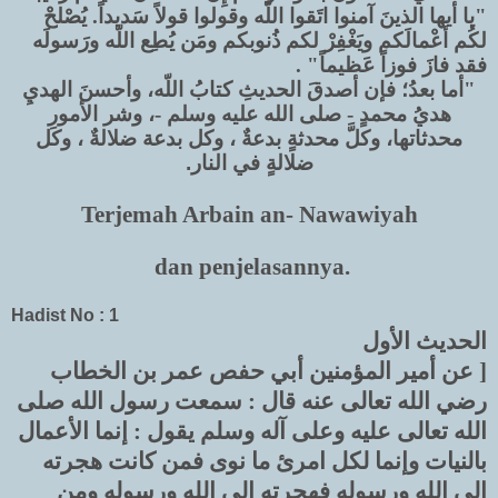
"يا أيها الذينَ آمنوا اتَقوا اللّه وقولوا قولاً سَديداً. يُصْلحْ
لكُم أعْمالَكم ويَغْفِرْ لكم ذُنوبكم ومَن يُطِع اللّه ورَسولَه
فقد فازَ فوزاً عَظيماً" .
"أما بعدُ؛ فإن أصدقَ الحديثِ كتابُ اللّه، وأحسنَ الهديِ
هديُ محمدٍ - صلى الله عليه وسلم -، وشر الأمورِ
محدثاتها، وكلَّ محدثةٍ بدعةٌ ، وكل بدعة ضلالةٌ ، وكل
.
ضلالةٍ في النار
Terjemah Arbain an- Nawawiyah
dan penjelasannya.
Hadist No : 1
الحديث الأول
[ عن أمير المؤمنين أبي حفص عمر بن الخطاب
رضي الله تعالى عنه قال : سمعت رسول الله صلى
الله تعالى عليه وعلى آله وسلم يقول : إنما الأعمال
بالنيات وإنما لكل امرئ ما نوى فمن كانت هجرته
إلى الله ورسوله فهجرته إلى الله ورسوله ومن