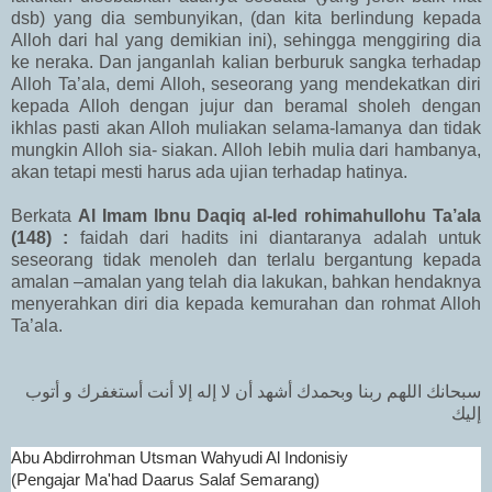
dsb) yang dia sembunyikan, (dan kita berlindung kepada
Alloh dari hal yang demikian ini), sehingga menggiring dia
ke neraka. Dan janganlah kalian berburuk sangka terhadap
Alloh Ta’ala, demi Alloh, seseorang yang mendekatkan diri
kepada Alloh dengan jujur dan beramal sholeh dengan
ikhlas pasti akan Alloh muliakan selama-lamanya dan tidak
mungkin Alloh sia- siakan. Alloh lebih mulia dari hambanya,
akan tetapi mesti harus ada ujian terhadap hatinya.
Berkata
Al Imam Ibnu Daqiq al-Ied rohimahullohu Ta’ala
(148) :
faidah dari hadits ini diantaranya adalah untuk
seseorang tidak menoleh dan terlalu bergantung kepada
amalan –amalan yang telah dia lakukan, bahkan hendaknya
menyerahkan diri dia kepada kemurahan dan rohmat Alloh
Ta’ala.
سبحانك اللهم ربنا وبحمدك أشهد أن لا إله إلا أنت أستغفرك و أتوب
إليك
Abu Abdirrohman Utsman Wahyudi Al Indonisiy
(Pengajar Ma'had Daarus Salaf Semarang)