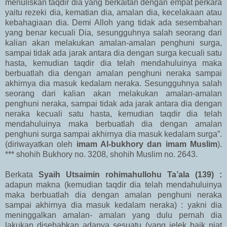
menuliskan taqdir dia yang berkaitan dengan empat perkara
yaitu rezeki dia, kematian dia, amalan dia, kecelakaan atau
kebahagiaan dia. Demi Alloh yang tidak ada sesembahan
yang benar kecuali Dia, sesungguhnya salah seorang dari
kalian akan melakukan amalan-amalan penghuni surga,
sampai tidak ada jarak antara dia dengan surga kecuali satu
hasta, kemudian taqdir dia telah mendahuluinya maka
berbuatlah dia dengan amalan penghuni neraka sampai
akhirnya dia masuk kedalam neraka. Sesungguhnya salah
seorang dari kalian akan melakukan amalan-amalan
penghuni neraka, sampai tidak ada jarak antara dia dengan
neraka kecuali satu hasta, kemudian taqdir dia telah
mendahuluinya maka berbuatlah dia dengan amalan
penghuni surga sampai akhirnya dia masuk kedalam surga”.
(diriwayatkan oleh
imam Al-bukhory dan imam Muslim
).
*** shohih Bukhory no. 3208, shohih Muslim no. 2643.
Berkata
Syaih Utsaimin rohimahullohu Ta’ala (139) :
adapun makna (kemudian taqdir dia telah mendahuluinya
maka berbuatlah dia dengan amalan penghuni neraka
sampai akhirnya dia masuk kedalam neraka) : yakni dia
meninggalkan amalan- amalan yang dulu pernah dia
lakukan disebabkan adanya sesuatu (yang jelek baik niat