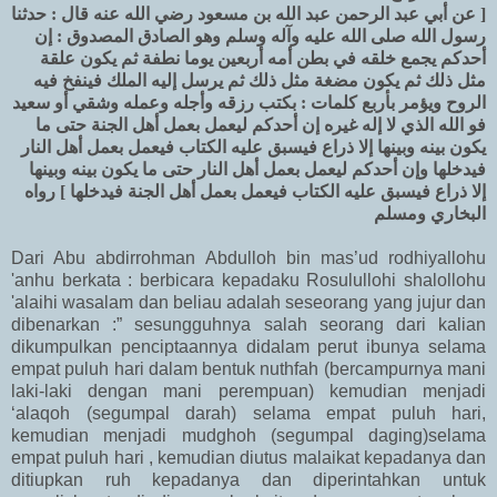
[ عن أبي عبد الرحمن عبد الله بن مسعود رضي الله عنه قال : حدثنا
رسول الله صلى الله عليه وآله وسلم وهو الصادق المصدوق : إن
أحدكم يجمع خلقه في بطن أمه أربعين يوما نطفة ثم يكون علقة
مثل ذلك ثم يكون مضغة مثل ذلك ثم يرسل إليه الملك فينفخ فيه
الروح ويؤمر بأربع كلمات : بكتب رزقه وأجله وعمله وشقي أو سعيد
فو الله الذي لا إله غيره إن أحدكم ليعمل بعمل أهل الجنة حتى ما
يكون بينه وبينها إلا ذراع فيسبق عليه الكتاب فيعمل بعمل أهل النار
فيدخلها وإن أحدكم ليعمل بعمل أهل النار حتى ما يكون بينه وبينها
إلا ذراع فيسبق عليه الكتاب فيعمل بعمل أهل الجنة فيدخلها ] رواه
البخاري ومسلم
Dari Abu abdirrohman Abdulloh bin mas’ud rodhiyallohu
'anhu berkata : berbicara kepadaku Rosulullohi shalollohu
'alaihi wasalam dan beliau adalah seseorang yang jujur dan
dibenarkan :” sesungguhnya salah seorang dari kalian
dikumpulkan penciptaannya didalam perut ibunya selama
empat puluh hari dalam bentuk nuthfah (bercampurnya mani
laki-laki dengan mani perempuan) kemudian menjadi
‘alaqoh (segumpal darah) selama empat puluh hari,
kemudian menjadi mudghoh (segumpal daging)selama
empat puluh hari , kemudian diutus malaikat kepadanya dan
ditiupkan ruh kepadanya dan diperintahkan untuk