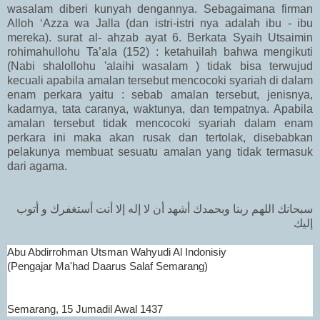
wasalam diberi kunyah dengannya. Sebagaimana firman
Alloh ‘Azza wa Jalla (dan istri-istri nya adalah ibu - ibu
mereka). surat al- ahzab ayat 6. Berkata Syaih Utsaimin
rohimahullohu Ta’ala (152) : ketahuilah bahwa mengikuti
(Nabi shalollohu 'alaihi wasalam ) tidak bisa terwujud
kecuali apabila amalan tersebut mencocoki syariah di dalam
enam perkara yaitu : sebab amalan tersebut, jenisnya,
kadarnya, tata caranya, waktunya, dan tempatnya. Apabila
amalan tersebut tidak mencocoki syariah dalam enam
perkara ini maka akan rusak dan tertolak, disebabkan
pelakunya membuat sesuatu amalan yang tidak termasuk
dari agama.
سبحانك اللهم ربنا وبحمدك أشهد أن لا إله إلا أنت أستغفرك و أتوب
إليك
Abu Abdirrohman Utsman Wahyudi Al Indonisiy
(Pengajar Ma'had Daarus Salaf Semarang)
Semarang, 15 Jumadil Awal 1437