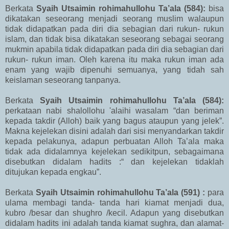
Berkata
Syaih Utsaimin rohimahullohu Ta’ala (584):
bisa
dikatakan seseorang menjadi seorang muslim walaupun
tidak didapatkan pada diri dia sebagian dari rukun- rukun
islam, dan tidak bisa dikatakan seseorang sebagai seorang
mukmin apabila tidak didapatkan pada diri dia sebagian dari
rukun- rukun iman. Oleh karena itu maka rukun iman ada
enam yang wajib dipenuhi semuanya, yang tidah sah
keislaman seseorang tanpanya.
Berkata
Syaih Utsaimin rohimahullohu Ta’ala (584):
perkataan nabi shalollohu 'alaihi wasalam “dan beriman
kepada takdir (Alloh) baik yang bagus ataupun yang jelek”.
Makna kejelekan disini adalah dari sisi menyandarkan takdir
kepada pelakunya, adapun perbuatan Alloh Ta’ala maka
tidak ada didalamnya kejelekan sedikitpun, sebagaimana
disebutkan didalam hadits :“ dan kejelekan tidaklah
ditujukan kepada engkau”.
Berkata
Syaih Utsaimin rohimahullohu Ta’ala (591) :
para
ulama membagi tanda- tanda hari kiamat menjadi dua,
kubro /besar dan shughro /kecil. Adapun yang disebutkan
didalam hadits ini adalah tanda kiamat sughra, dan alamat-