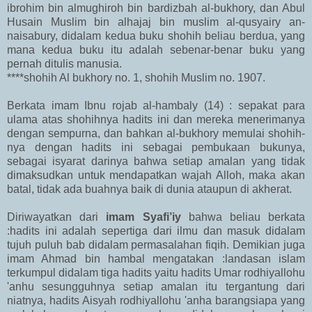
ibrohim bin almughiroh bin bardizbah al-bukhory, dan Abul
Husain Muslim bin alhajaj bin muslim al-qusyairy an-
naisabury, didalam kedua buku shohih beliau berdua, yang
mana kedua buku itu adalah sebenar-benar buku yang
pernah ditulis manusia.
****shohih Al bukhory no. 1, shohih Muslim no. 1907.
Berkata imam Ibnu rojab al-hambaly (14) : sepakat para
ulama atas shohihnya hadits ini dan mereka menerimanya
dengan sempurna, dan bahkan al-bukhory memulai shohih-
nya dengan hadits ini sebagai pembukaan bukunya,
sebagai isyarat darinya bahwa setiap amalan yang tidak
dimaksudkan untuk mendapatkan wajah Alloh, maka akan
batal, tidak ada buahnya baik di dunia ataupun di akherat.
Diriwayatkan dari
imam Syafi’iy
bahwa beliau berkata
:hadits ini adalah sepertiga dari ilmu dan masuk didalam
tujuh puluh bab didalam permasalahan fiqih. Demikian juga
imam Ahmad bin hambal mengatakan :landasan islam
terkumpul didalam tiga hadits yaitu hadits Umar rodhiyallohu
'anhu sesungguhnya setiap amalan itu tergantung dari
niatnya, hadits Aisyah rodhiyallohu 'anha barangsiapa yang