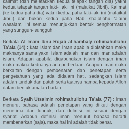
kalimat (dan meletakkan kedua telapak tangan dia) yakni
kedua telapak tangan laki- laki ini (malaikat Jibril). Kalimat
(ke kedua paha dia) yakni kedua paha laki-laki ini (malaikat
Jibril) dan bukan kedua paha Nabi shalollohu 'alaihi
wasalam. Ini semua menunjukkan bentuk penghormatan
yang sungguh- sungguh.
Berkata
Al Imam Ibnu Rojab al-hambaly
rohimahullohu
Ta’ala (14) :
kata islam dan iman apabila dipisahkan maka
maknanya sama yakni islam adalah iman dan iman adalah
islam. Adapun apabila digabungkan islam dengan iman
maka makna keduanya ada perbedaan. Adapun iman maka
berkaitan dengan pembenaran dan penetapan serta
pengetahuan yang ada didalam hati, sedangkan islam
adalah tunduk dan patuh serta taatnya hamba kepada Alloh
dalam bentuk amalan badan.
Berkata
Syaih Utsaimin rohimahullohu
Ta’ala (77) :
Iman
menurut bahasa adalah penetapan yang diikuti dengan
menerima dan tunduk, dan definisi ini sesuai dengan
syariat. Adapun definisi iman menurut bahasa berarti
membenarkan (saja), maka hal ini adalah tidak benar.