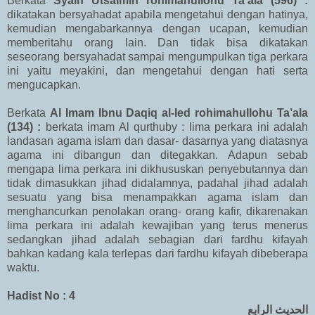
Berkata
Syaih Utsaimin rohimahullohu Ta’ala (596) :
dikatakan bersyahadat apabila mengetahui dengan hatinya,
kemudian mengabarkannya dengan ucapan, kemudian
memberitahu orang lain. Dan tidak bisa dikatakan
seseorang bersyahadat sampai mengumpulkan tiga perkara
ini yaitu meyakini, dan mengetahui dengan hati serta
mengucapkan.
Berkata
Al Imam Ibnu Daqiq al-Ied rohimahullohu Ta’ala
(134) :
berkata imam Al qurthuby : lima perkara ini adalah
landasan agama islam dan dasar- dasarnya yang diatasnya
agama ini dibangun dan ditegakkan. Adapun sebab
mengapa lima perkara ini dikhususkan penyebutannya dan
tidak dimasukkan jihad didalamnya, padahal jihad adalah
sesuatu yang bisa menampakkan agama islam dan
menghancurkan penolakan orang- orang kafir, dikarenakan
lima perkara ini adalah kewajiban yang terus menerus
sedangkan jihad adalah sebagian dari fardhu kifayah
bahkan kadang kala terlepas dari fardhu kifayah dibeberapa
waktu.
Hadist No : 4
الحديث الرابع