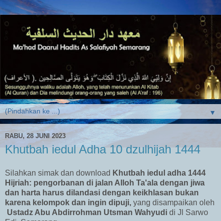
▼
RABU, 28 JUNI 2023
Khutbah iedul Adha 10 dzulhijah 1444
Silahkan simak dan download
Khutbah iedul adha 1444
Hijriah: pengorbanan di jalan Alloh Ta'ala dengan jiwa
dan harta harus dilandasi dengan keikhlasan bukan
karena kelompok dan ingin dipuji
,
yang disampaikan oleh
Ustadz Abu Abdirrohman Utsman Wahyudi
di Jl Sarwo