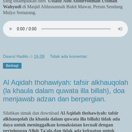
yang disampaikan oleh
Ustadz Abu Abdirrohman Utsman
Wahyudi
di Masjid Ahlussunnah Bukit Mawar, Perum Sendang
Mulyo Semarang.
Daarul Hadits
di
16.09
Tidak ada komentar:
Berbagi
Al Aqidah thohawiyah: tafsir alkhauqolah
(la khaula dalam quwata illa billah), doa
menjawab adzan dan berpergian.
Silahkan simak dan download
Al Aqidah thohawiyah: tafsir
alkhauqolah (la khaula dalam quwata illa billah) tidak ada
daya untuk meninggalkan kemaksiatan kecuali dengan
pertolongan Alloh Ta'ala dan tidak ada kekuatan untuk