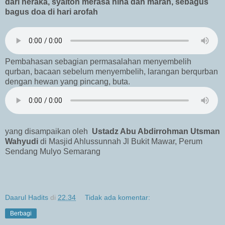
dari neraka, syaiton merasa hina dan marah, sebagus
bagus doa di hari arofah
Pembahasan sebagian permasalahan menyembelih
qurban, bacaan sebelum menyembelih, larangan berqurban
dengan hewan yang pincang, buta.
yang disampaikan oleh
Ustadz Abu Abdirrohman Utsman
Wahyudi
di Masjid Ahlussunnah Jl Bukit Mawar, Perum
Sendang Mulyo Semarang
Daarul Hadits
di
22.34
Tidak ada komentar:
Berbagi