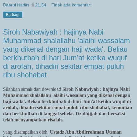
Daarul Hadits
di
21.54
Tidak ada komentar:
Berbagi
Siroh Nabawiyah : hajinya Nabi
Muhammad shalallahu 'alaihi wassalam
yang dikenal dengan haji wada'. Beliau
berkhutbah di hari Jum'at ketika wuquf
di arofah, dihadiri sekitar empat puluh
ribu shohabat
Silahkan simak dan download
Siroh Nabawiyah : hajinya Nabi
Muhammad shalallahu 'alaihi wassalam yang dikenal dengan
haji wada'. Beliau berkhutbah di hari Jum'at ketika wuquf di
arofah, dihadiri sekitar empat puluh ribu shohabat, kemudian
dan berkhutbah di tanggal sebelas Dzulhijjah dan bersaksi
telah menyampaikan risalah.
yang disampaikan oleh
Ustadz Abu Abdirrohman Utsman