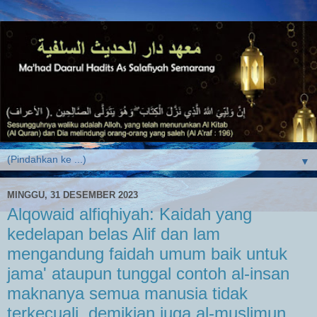
▼
MINGGU, 31 DESEMBER 2023
Alqowaid alfiqhiyah: Kaidah yang
kedelapan belas Alif dan lam
mengandung faidah umum baik untuk
jama' ataupun tunggal contoh al-insan
maknanya semua manusia tidak
terkecuali, demikian juga al-muslimun