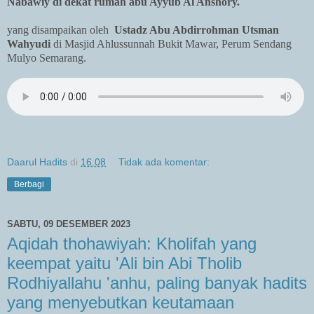
Nabawiy di dekat rumah abu Ayyub Al Anshory.
yang disampaikan oleh
Ustadz Abu Abdirrohman Utsman
Wahyudi
di Masjid Ahlussunnah Bukit Mawar, Perum Sendang
Mulyo Semarang.
Daarul Hadits
di
16.08
Tidak ada komentar:
Berbagi
SABTU, 09 DESEMBER 2023
Aqidah thohawiyah: Kholifah yang
keempat yaitu 'Ali bin Abi Tholib
Rodhiyallahu 'anhu, paling banyak hadits
yang menyebutkan keutamaan