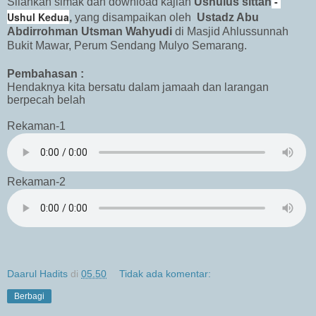
-
Silahkan simak dan download kajian
Ushulus sittah
Ushul Kedua
,
yang disampaikan oleh
Ustadz Abu
Abdirrohman Utsman Wahyudi
di Masjid Ahlussunnah
Bukit Mawar, Perum Sendang Mulyo Semarang.
Pembahasan :
Hendaknya kita bersatu dalam jamaah dan larangan
berpecah belah
Rekaman-1
Rekaman-2
Daarul Hadits
di
05.50
Tidak ada komentar:
Berbagi