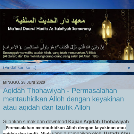
▼
MINGGU, 28 JUNI 2020
Aqidah Thohawiyah - Permasalahan
mentauhidkan Alloh dengan keyakinan
atau aqidah dan taufik Alloh
Silahkan simak dan download
Kajian Aqidah Thohawiyah
Permasalahan mentauhidkan Alloh dengan keyakinan atau
-
aqidah dan taufik Alloh
yang disampaikan oleh
Ustadz Abu