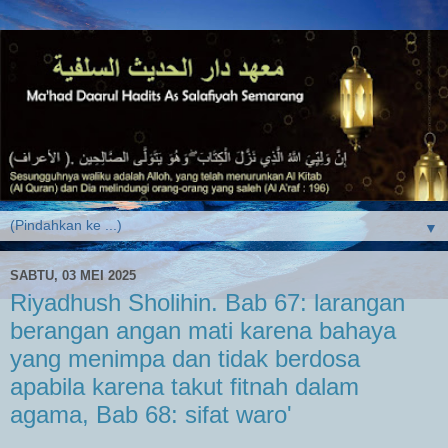
▼
SABTU, 03 MEI 2025
Riyadhush Sholihin. Bab 67: larangan
berangan angan mati karena bahaya
yang menimpa dan tidak berdosa
apabila karena takut fitnah dalam
agama, Bab 68: sifat waro'