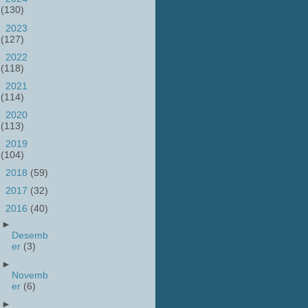
(130)
►
2023
(127)
►
2022
(118)
►
2021
(114)
►
2020
(113)
►
2019
(104)
►
2018
(59)
►
2017
(32)
▼
2016
(40)
►
Desemb
er
(3)
►
Novemb
er
(6)
►