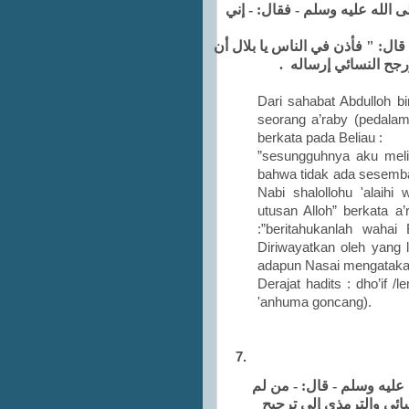
 الله عليه وسلم - فقال: - إني
" ل: " فأذن في الناس يا بلال أن
 ورجح النسائي إرساله
Dari sahabat Abdulloh b
seorang a’raby (pedalam
berkata pada Beliau :
”sesungguhnya aku melih
bahwa tidak ada sesembah
Nabi shalollohu 'alai
utusan Alloh” berkata a’
:”beritahukanlah waha
Diriwayatkan oleh yang 
adapun Nasai mengatakan
Derajat hadits : dho’if /
'anhuma goncang).
7.
عليه وسلم - قال: - من لم
سائي والترمذي إلى ترجيح