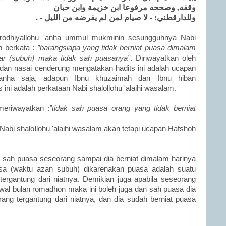
وقفه, وصححه مرفوعا ابن خزيمة وابن حبان
وللدارقطني: - لا صيام لمن لم يفرضه من الليل - .
 rodhiyallohu 'anha ummul mukminin sesungguhnya Nabi
am berkata :
”barangsiapa yang tidak berniat puasa dimalam
jar (subuh) maka tidak sah puasanya”
. Diriwayatkan oleh
 dan nasai cenderung mengatakan hadits ini adalah ucapan
 'anha saja, adapun Ibnu khuzaimah dan Ibnu hiban
ini adalah perkataan Nabi shalollohu 'alaihi wasalam.
eriwayatkan :
”tidak sah puasa orang yang tidak berniat
s Nabi shalollohu 'alaihi wasalam akan tetapi ucapan Hafshoh
k sah puasa seseorang sampai dia berniat dimalam harinya
a (waktu azan subuh) dikarenakan puasa adalah suatu
tergantung dari niatnya. Demikian juga apabila seseorang
wal bulan romadhon maka ini boleh juga dan sah puasa dia
orang tergantung dari niatnya, dan dia sudah berniat puasa