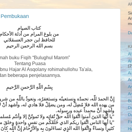
A
Si
 - Pembukaan
An
me
كتاب الصيام
من بلوغ المرام من أدلة الأحكام
Da
للحافظ ابن حجر العسقلاني
بسم الله الرحمن الرحيم
K
Al
mah buku Fiqih “Bulughul Marom”
Al
Tentang Puasa
(2
Ibnu Hajar Al Asqolany rohimahullohu Ta'ala,
Al
an beberapa penjelasannya.
A
بِسْمِ اللّهِ الرَّحمنِ الرَّحيمِ
A
Ar
إِنَّ الحمدَ للّه، نحمدُه ونستعينُه ونستغفرُه، ونعوذُ باللّه من شر،
B
من يهده الله فلا مُضِلَّ له، ومن يضلِلْ فلا هادي له، وأشهد أنْ لا،
D
وأشهد أنَّ محمداً عبده ورسوله.
D
يا أيُّها الذينَ آمنوا اتَّقوا اللّه حقَّ تُقاتِه ولا تَموتُنَّ إلا وأنتُم م " .
يا أيها الناس اتَّقوا ربكم الذي خَلَقَكُم من نفسٍ واحدةٍ وخلقَ منها 
Fi
كثيراً ونساءً واتَّقوا الله الذي تساءَلونَ به والأرْحامَ
إِنَّ اللّه كا"
Ha