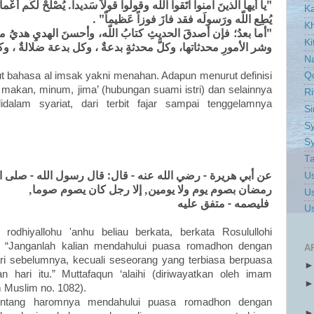
يا أيها الذينَ آمنوا اتَقوا اللّه وقولوا قولاً سَديداً. يُصْلحْ لكُم أعْم
K
يُطِع اللّه ورَسولَه فقد فازَ فوزاً عَظيماً" .
Kh
أما بعدُ؛ فإن أصدقَ الحديثِ كتابُ اللّه، وأحسنَ الهديِ هدي -،
Ki
وشر الأمورِ محدثاتها، وكلَّ محدثةٍ بدعةٌ ، وكل بدعة ضلالةٌ ، و
Na
 bahasa al imsak yakni menahan. Adapun menurut definisi
Q
 makan, minum, jima’ (hubungan suami istri) dan selainnya
Ri
dalam syariat, dari terbit fajar sampai tenggelamnya
S
Sy
Sy
Ta
عن أبي هريرة - رضي الله عنه - قال: قال رسول الله - صلى الل
Us
رمضان بصوم يوم ولا يومين, إلا رجل كان يصوم صوما,
Us
فليصمه - متفق عليه
Us
oh
rodhiyallohu 'anhu beliau berkata, berkata Rosulullohi
m : “Janganlah kalian mendahului puasa romadhon dengan
A
ari sebelumnya, kecuali seseorang yang terbiasa berpuasa
 hari itu.” Muttafaqun ‘alaihi (diriwayatkan oleh imam
 Muslim no. 1082).
tentang haromnya mendahului puasa romadhon dengan