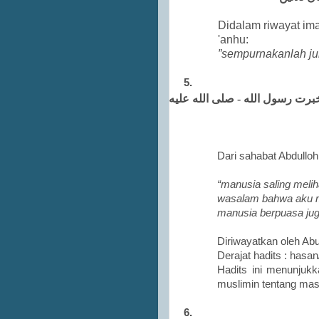
Didalam riwayat ima
'anhu:
”sempurnakanlah jum
5.
خبرت رسول الله - صلى الله عليه
Dari sahabat Abdulloh
“manusia saling melih
wasalam bahwa aku m
manusia berpuasa ju
Diriwayatkan oleh Abu
Derajat hadits : hasan
Hadits ini menunjukk
muslimin tentang ma
6.