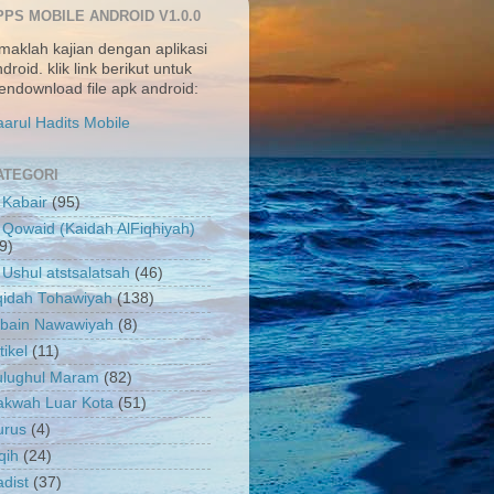
PPS MOBILE ANDROID V1.0.0
maklah kajian dengan aplikasi
droid. klik link berikut untuk
ndownload file apk android:
arul Hadits Mobile
ATEGORI
 Kabair
(95)
 Qowaid (Kaidah AlFiqhiyah)
9)
 Ushul atstsalatsah
(46)
qidah Tohawiyah
(138)
rbain Nawawiyah
(8)
tikel
(11)
ulughul Maram
(82)
akwah Luar Kota
(51)
urus
(4)
qih
(24)
dist
(37)