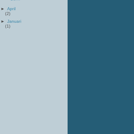
►
April
(2)
►
Januari
(1)