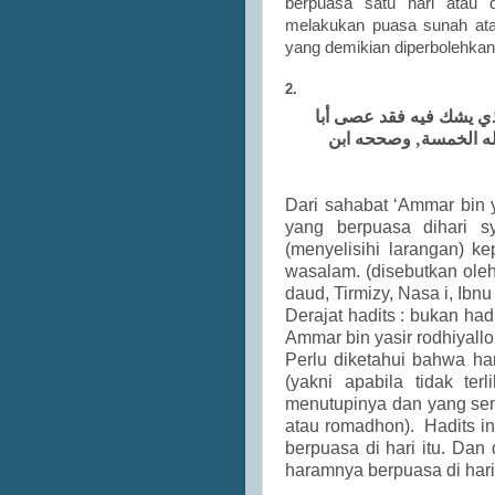
berpuasa satu hari atau 
melakukan puasa sunah atau
yang demikian diperbolehkan
2.
لذي يشك فيه فقد عصى أبا
صله الخمسة, وصححه ابن
Dari sahabat ‘Ammar bin y
yang berpuasa dihari s
(menyelisihi larangan) ke
wasalam. (disebutkan ole
daud, Tirmizy, Nasa i, Ib
Derajat hadits : bukan had
Ammar bin yasir rodhiyallo
Perlu diketahui bahwa ha
(yakni apabila tidak te
menutupinya dan yang se
atau romadhon). Hadits i
berpuasa di hari itu.
Dan d
haramnya berpuasa di hari 