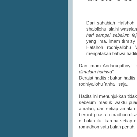
Dari sahabiah Hafshoh
shalollohu 'alaihi wasal
hari sampai sebelum fa
yang lima. Imam tirmizy
Hafshoh rodhiyallohu
mengatakan bahwa hadits 
Dan imam Addaruquthny m
dimalam harinya”.
Derajat hadits : bukan hadit
rodhiyallohu 'anha
saja.
Hadits ini menunjukkan tida
sebelum masuk waktu puas
amalan, dan setiap amalan 
berniat puasa romadhon di a
di bulan itu, karena setiap 
romadhon satu bulan penuh.