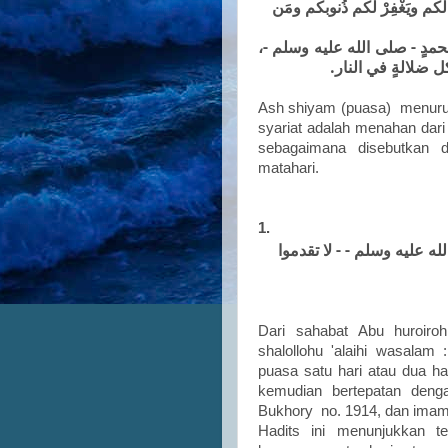
"الَكم ويَغْفِرْ لكم ذُنوبكم ومَن
"ُ محمدٍ - صلى الله عليه وسلم
.
كل ضلالةٍ في النار
Ash shiyam (puasa) menurut
syariat adalah menahan dari
sebagaimana disebutkan di
matahari.
1.
ه عليه وسلم - - لا تقدموا
Dari sahabat Abu huroir
shalollohu 'alaihi wasala
puasa satu hari atau dua h
kemudian bertepatan dengan
Bukhory no. 1914, dan imam
Hadits ini menunjukkan 