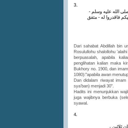
3.
 صلى الله عليه وسلم
يكم فاقدروا له - متفق
Dari sahabat Abdillah bin 
Rosulullohu shalollohu 'alai
berpuasalah, apabila kal
penglihatan kalian maka kir
Bukhory no. 1900, dan imam
1080):”apabila awan menutup
Dan didalam riwayat imam 
sya’ban) menjadi 30”.
Hadits ini menunjukkan waj
juga wajibnya berbuka (sel
syawal.
4.
ان ثلاثين