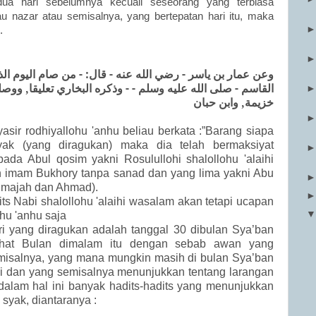
dua hari sebelumnya kecuali seseorang yang terbiasa
 nazar atau semisalnya, yang bertepatan hari itu, maka
.
وعن عمار بن ياسر - رضي الله عنه - قال: - من صام اليوم ا
القاسم - صلى الله عليه وسلم - - وذكره البخاري تعليقا, وو
خزيمة, وابن حبان
asir rodhiyallohu 'anhu beliau berkata :”Barang siapa
yak (yang diragukan) maka dia telah bermaksiyat
pada Abul qosim yakni Rosulullohi shalollohu 'alaihi
h imam Bukhory tanpa sanad dan yang lima yakni Abu
nu majah dan Ahmad).
its Nabi shalollohu 'alaihi wasalam akan tetapi ucapan
hu 'anhu saja
ri yang diragukan adalah tanggal 30 dibulan Sya’ban
rlihat Bulan dimalam itu dengan sebab awan yang
misalnya, yang mana mungkin masih di bulan Sya’ban
ni dan yang semisalnya menunjukkan tentang larangan
alam hal ini banyak hadits-hadits yang menunjukkan
syak, diantaranya :