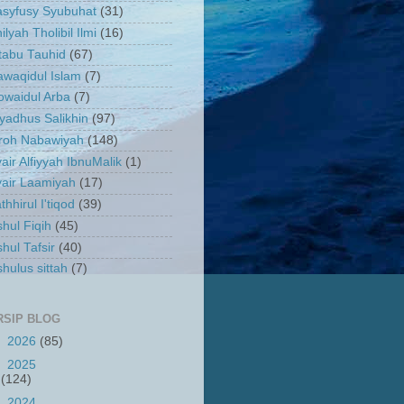
asyfusy Syubuhat
(31)
ilyah Tholibil Ilmi
(16)
tabu Tauhid
(67)
waqidul Islam
(7)
owaidul Arba
(7)
yadhus Salikhin
(97)
iroh Nabawiyah
(148)
air Alfiyyah IbnuMalik
(1)
air Laamiyah
(17)
thhirul I'tiqod
(39)
hul Fiqih
(45)
hul Tafsir
(40)
hulus sittah
(7)
RSIP BLOG
►
2026
(85)
►
2025
(124)
►
2024