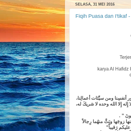
SELASA, 31 MEI 2016
Fiqih Puasa dan I'tikaf
Terje
karya Al Hafidz 
d
ور أنفسِنا ومن سيِّئات أعمالِنا
 إِله إِلا الله وحده لا شريكَ له
"ُسلمونَ
"زوجَها وبَثَّ منهُما رِجالاً
نَ عليكم رَقيباً