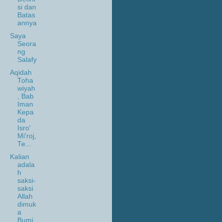
si dan
Batas
annya
Saya
Seora
ng
Salafy
Aqidah
Toha
wiyah
, Bab
Iman
Kepa
da
Isro'
Mi'roj,
Te...
Kalian
adala
h
saksi-
saksi
Allah
dimuk
a
Bumi