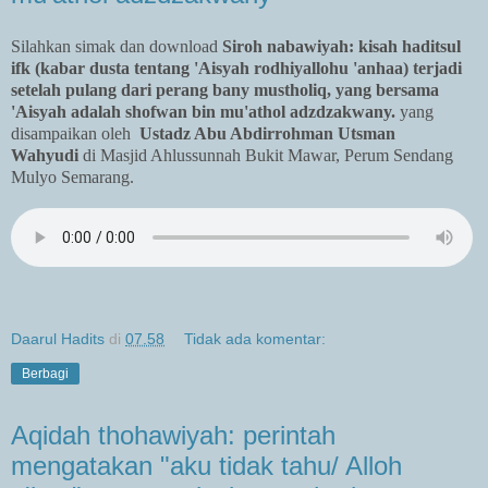
Silahkan simak dan download
Siroh nabawiyah: kisah haditsul
ifk (kabar dusta tentang 'Aisyah rodhiyallohu 'anhaa) terjadi
setelah pulang dari perang bany mustholiq, yang bersama
'Aisyah adalah shofwan bin mu'athol adzdzakwany.
yang
disampaikan oleh
Ustadz Abu Abdirrohman Utsman
Wahyudi
di Masjid Ahlussunnah Bukit Mawar, Perum Sendang
Mulyo Semarang.
Daarul Hadits
di
07.58
Tidak ada komentar:
Berbagi
Aqidah thohawiyah: perintah
mengatakan "aku tidak tahu/ Alloh