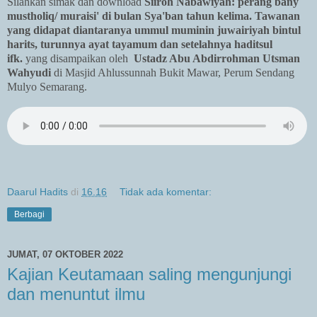
Silahkan simak dan download
Siiroh Nabawiyah: perang bany
mustholiq/ muraisi' di bulan Sya'ban tahun kelima. Tawanan
yang didapat diantaranya ummul muminin juwairiyah bintul
harits, turunnya ayat tayamum dan setelahnya haditsul
ifk.
yang disampaikan oleh
Ustadz Abu Abdirrohman Utsman
Wahyudi
di Masjid Ahlussunnah Bukit Mawar, Perum Sendang
Mulyo Semarang.
Daarul Hadits
di
16.16
Tidak ada komentar:
Berbagi
JUMAT, 07 OKTOBER 2022
Kajian Keutamaan saling mengunjungi
dan menuntut ilmu