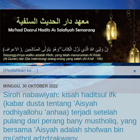
▼
MINGGU, 30 OKTOBER 2022
Siroh nabawiyah: kisah haditsul ifk
(kabar dusta tentang 'Aisyah
rodhiyallohu 'anhaa) terjadi setelah
pulang dari perang bany mustholiq, yang
bersama 'Aisyah adalah shofwan bin
mu'athol adzdzakwany