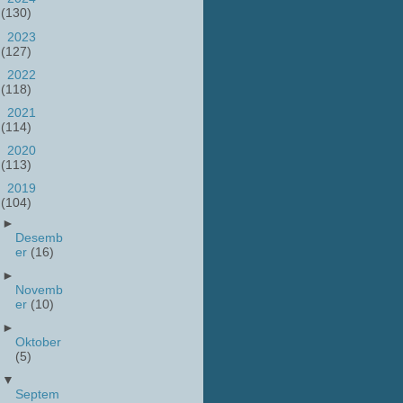
(130)
►
2023
(127)
►
2022
(118)
►
2021
(114)
►
2020
(113)
▼
2019
(104)
►
Desemb
er
(16)
►
Novemb
er
(10)
►
Oktober
(5)
▼
Septem