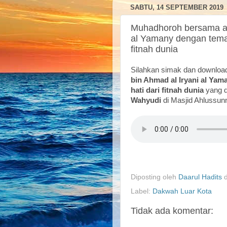
SABTU, 14 SEPTEMBER 2019
Muhadhoroh bersama as
al Yamany dengan tema 
fitnah dunia
Silahkan simak dan downlo
bin Ahmad al Iryani al Yam
hati dari fitnah dunia
yang 
Wahyudi
di Masjid Ahlussu
Diposting oleh
Daarul Hadits
Label:
Dakwah Luar Kota
Tidak ada komentar: