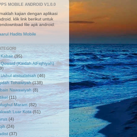
PPS MOBILE ANDROID V1.0.0
maklah kajian dengan aplikasi
droid. klik link berikut untuk
ndownload file apk android:
arul Hadits Mobile
ATEGORI
 Kabair
(95)
 Qowaid (Kaidah AlFiqhiyah)
9)
 Ushul atstsalatsah
(46)
qidah Tohawiyah
(138)
rbain Nawawiyah
(8)
tikel
(11)
ulughul Maram
(82)
akwah Luar Kota
(51)
urus
(4)
qih
(24)
dist
(37)