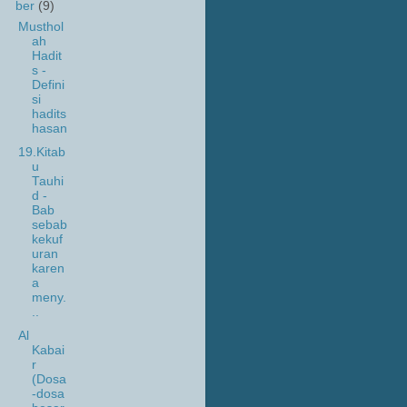
ber
(9)
Musthol
ah
Hadit
s -
Defini
si
hadits
hasan
19.Kitab
u
Tauhi
d -
Bab
sebab
kekuf
uran
karen
a
meny.
..
Al
Kabai
r
(Dosa
-dosa