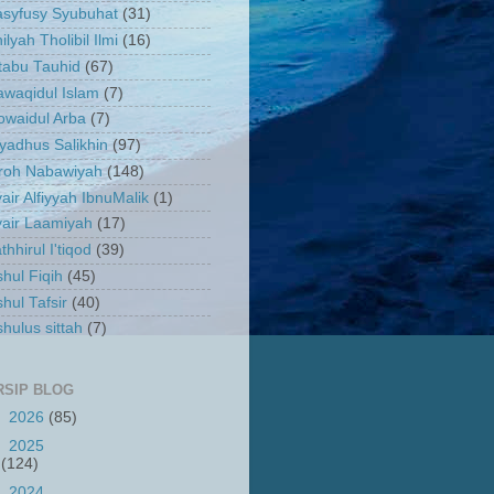
asyfusy Syubuhat
(31)
ilyah Tholibil Ilmi
(16)
tabu Tauhid
(67)
waqidul Islam
(7)
owaidul Arba
(7)
yadhus Salikhin
(97)
iroh Nabawiyah
(148)
air Alfiyyah IbnuMalik
(1)
air Laamiyah
(17)
thhirul I'tiqod
(39)
hul Fiqih
(45)
hul Tafsir
(40)
hulus sittah
(7)
RSIP BLOG
►
2026
(85)
►
2025
(124)
►
2024