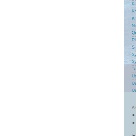
K
Kh
Ki
Na
Q
Ri
S
Sy
Sy
Ta
Us
Us
Us
A