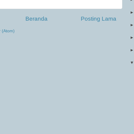
Beranda
Posting Lama
r (Atom)