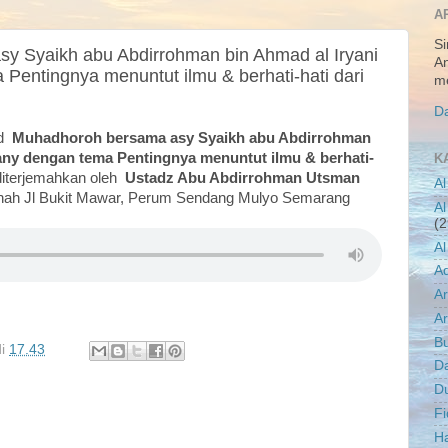
A
Si
y Syaikh abu Abdirrohman bin Ahmad al Iryani
An
Pentingnya menuntut ilmu & berhati-hati dari
me
Da
ad
Muhadhoroh bersama asy Syaikh abu Abdirrohman
any
dengan tema Pentingnya menuntut ilmu & berhati-
K
diterjemahkan oleh
Ustadz Abu Abdirrohman Utsman
Al
nnah Jl Bukit Mawar, Perum Sendang Mulyo Semarang
Al
(2
Al
A
A
Ar
B
di
17.43
D
D
Fi
Ha