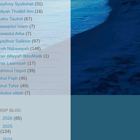
asyfusy Syubuhat
(31)
ilyah Tholibil Ilmi
(16)
tabu Tauhid
(67)
waqidul Islam
(7)
owaidul Arba
(7)
yadhus Salikhin
(97)
iroh Nabawiyah
(148)
air Alfiyyah IbnuMalik
(1)
air Laamiyah
(17)
thhirul I'tiqod
(39)
hul Fiqih
(45)
hul Tafsir
(40)
hulus sittah
(7)
RSIP BLOG
►
2026
(85)
►
2025
(124)
►
2024