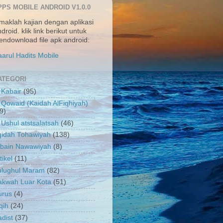
PPS MOBILE ANDROID V1.0.0
maklah kajian dengan aplikasi
droid. klik link berikut untuk
ndownload file apk android:
arul Hadits Mobile
ATEGORI
 Kabair
(95)
 Qowaid (Kaidah AlFiqhiyah)
9)
 Ushul atstsalatsah
(46)
qidah Tohawiyah
(138)
rbain Nawawiyah
(8)
tikel
(11)
ulughul Maram
(82)
akwah Luar Kota
(51)
urus
(4)
qih
(24)
dist
(37)