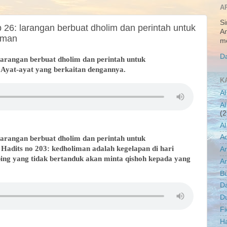
A
Si
 26: larangan berbuat dholim dan perintah untuk
An
iman
me
Da
 larangan berbuat dholim dan perintah untuk
Ayat-ayat yang berkaitan dengannya.
K
Al
Al
(2
Al
A
 larangan berbuat dholim dan perintah untuk
adits no 203: kedholiman adalah kegelapan di hari
A
ing yang tidak bertanduk akan minta qishoh kepada yang
Ar
B
D
D
Fi
Ha