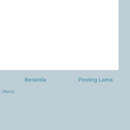
Beranda
Posting Lama
r (Atom)