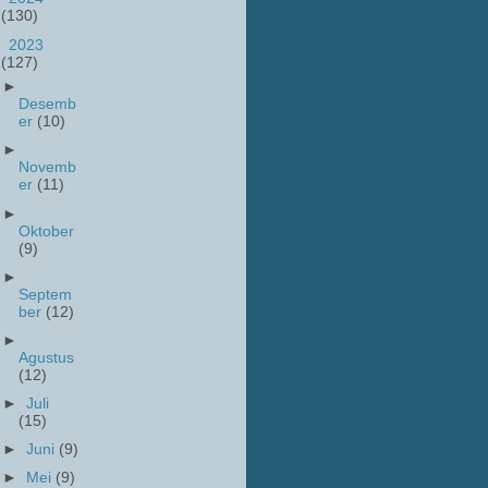
(130)
▼
2023
(127)
►
Desemb
er
(10)
►
Novemb
er
(11)
►
Oktober
(9)
►
Septem
ber
(12)
►
Agustus
(12)
►
Juli
(15)
►
Juni
(9)
►
Mei
(9)