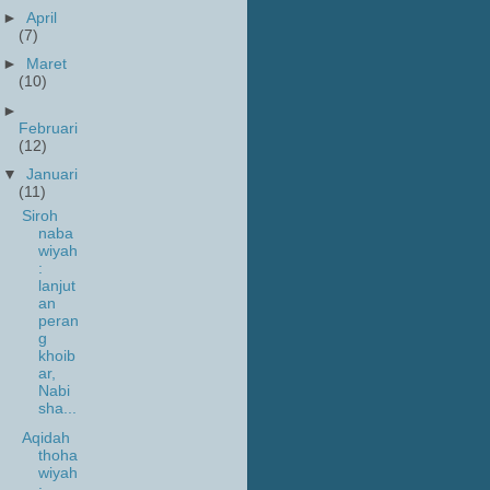
►
April
(7)
►
Maret
(10)
►
Februari
(12)
▼
Januari
(11)
Siroh
naba
wiyah
:
lanjut
an
peran
g
khoib
ar,
Nabi
sha...
Aqidah
thoha
wiyah