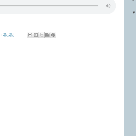
di
05.28