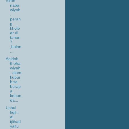
Siroh
naba
wiyah
:
peran
g
khoib
ar di
tahun
7
,bulan
...
Aqidah
thoha
wiyah
: alam
kubur
bisa
berap
a
kebun
da...
Ushul
fiqih:
al
ijtihad
yaitu