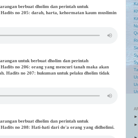
K
 larangan berbuat dholim dan perintah untuk
Kh
Hadits no 205: darah, harta, kehormatan kaum muslimin
Ki
Na
Q
Ri
S
Sy
 larangan untuk berbuat dholim dan perintah
Sy
Hadits no 206: orang yang mencuri tanah maka akan
Ta
nah. Hadits no 207: hukuman untuk pelaku dholim tidak
Us
Us
Us
A
 larangan berbuat dholim dan perintah untuk
adits no 208: Hati-hati dari do'a orang yang didholimi.