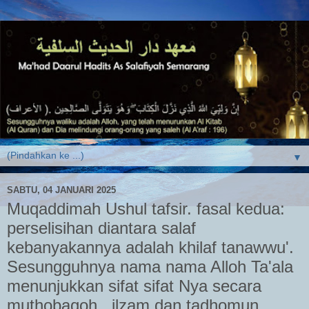
▼
SABTU, 04 JANUARI 2025
Muqaddimah Ushul tafsir. fasal kedua:
perselisihan diantara salaf
kebanyakannya adalah khilaf tanawwu'.
Sesungguhnya nama nama Alloh Ta'ala
menunjukkan sifat sifat Nya secara
muthobaqoh , ilzam dan tadhomun