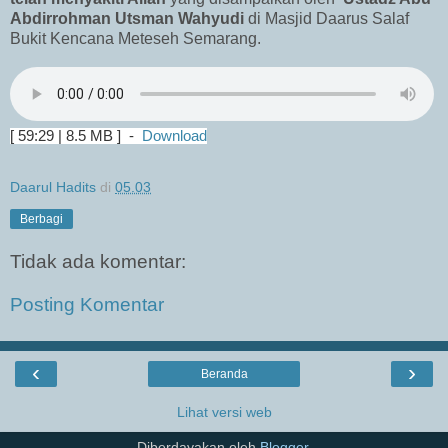
Abdirrohman Utsman Wahyudi
di Masjid Daarus Salaf
Bukit Kencana Meteseh Semarang.
[ 59:29 | 8.5 MB ] -
Download
Daarul Hadits
di
05.03
Berbagi
Tidak ada komentar:
Posting Komentar
‹
›
Beranda
Lihat versi web
Diberdayakan oleh
Blogger
.