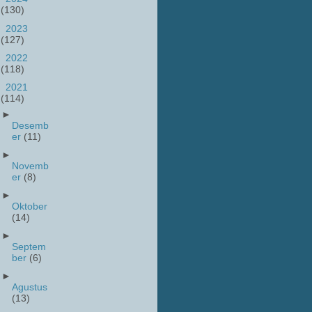
(130)
►
2023
(127)
►
2022
(118)
▼
2021
(114)
►
Desemb
er
(11)
►
Novemb
er
(8)
►
Oktober
(14)
►
Septem
ber
(6)
►
Agustus
(13)