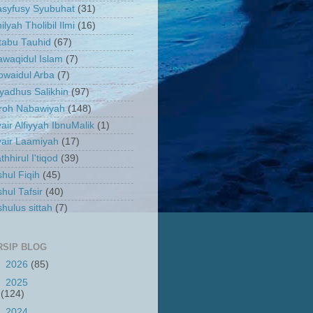
asyfusy Syubuhat
(31)
ilyah Tholibil Ilmi
(16)
tabu Tauhid
(67)
waqidul Islam
(7)
owaidul Arba
(7)
yadhus Salikhin
(97)
iroh Nabawiyah
(148)
air Alfiyyah IbnuMalik
(1)
air Laamiyah
(17)
thhirul I'tiqod
(39)
hul Fiqih
(45)
hul Tafsir
(40)
hulus sittah
(7)
RSIP BLOG
►
2026
(85)
►
2025
(124)
►
2024