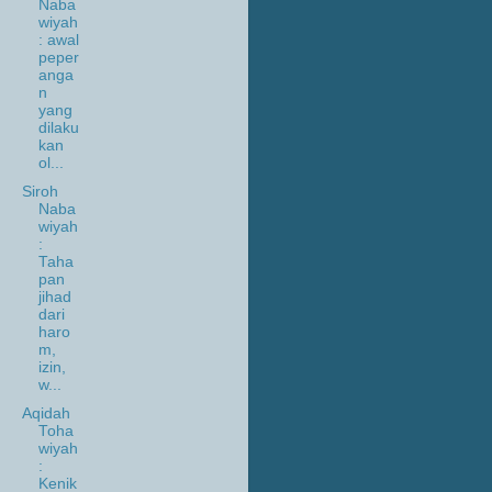
Naba
wiyah
: awal
peper
anga
n
yang
dilaku
kan
ol...
Siroh
Naba
wiyah
:
Taha
pan
jihad
dari
haro
m,
izin,
w...
Aqidah
Toha
wiyah
:
Kenik