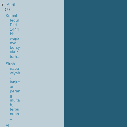
▼
April
(7)
Kutbah
Iedul
Fitri
1444
H:
wajib
nya
bersy
ukur
terh...
Siroh
naba
wiyah
:
lanjut
an
peran
g
mu'ta
h,
terbu
nuhn.
..
Al