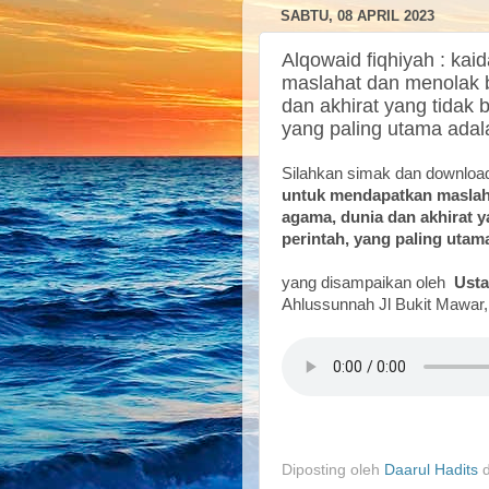
SABTU, 08 APRIL 2023
Alqowaid fiqhiyah : ka
maslahat dan menolak 
dan akhirat yang tidak b
yang paling utama adal
Silahkan simak dan downlo
untuk mendapatkan maslah
agama, dunia dan akhirat ya
perintah, yang paling utam
yang disampaikan oleh
Ust
Ahlussunnah Jl Bukit Mawa
Diposting oleh
Daarul Hadits