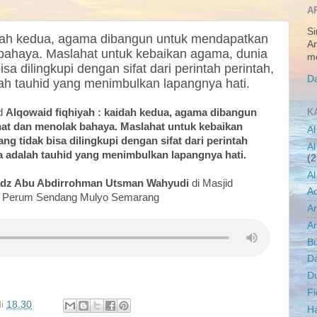
A
Si
idah kedua, agama dibangun untuk mendapatkan
An
bahaya. Maslahat untuk kebaikan agama, dunia
me
isa dilingkupi dengan sifat dari perintah perintah,
Da
ah tauhid yang menimbulkan lapangnya hati.
ad
Alqowaid fiqhiyah : kaidah kedua, agama dibangun
K
at dan menolak bahaya. Maslahat untuk kebaikan
Al
ng tidak bisa dilingkupi dengan sifat dari perintah
Al
a adalah tauhid yang menimbulkan lapangnya hati.
(2
Al
adz Abu Abdirrohman Utsman Wahyudi
di Masjid
A
r, Perum Sendang Mulyo Semarang
A
Ar
B
D
D
Fi
di
18.30
Ha