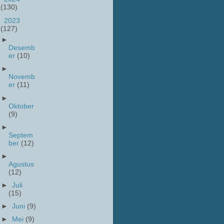
(130)
▼
2023
(127)
►
Desemb
er
(10)
►
Novemb
er
(11)
►
Oktober
(9)
►
Septem
ber
(12)
►
Agustus
(12)
►
Juli
(15)
►
Juni
(9)
►
Mei
(9)