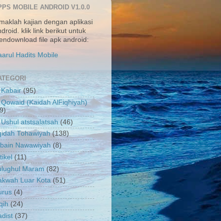
PPS MOBILE ANDROID V1.0.0
maklah kajian dengan aplikasi
droid. klik link berikut untuk
ndownload file apk android:
arul Hadits Mobile
ATEGORI
 Kabair
(95)
 Qowaid (Kaidah AlFiqhiyah)
9)
 Ushul atstsalatsah
(46)
qidah Tohawiyah
(138)
rbain Nawawiyah
(8)
tikel
(11)
ulughul Maram
(82)
akwah Luar Kota
(51)
urus
(4)
qih
(24)
dist
(37)