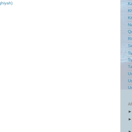
qhiyah)
K
Kh
Ki
Na
Q
Ri
S
Sy
Sy
Ta
Us
Us
Us
A