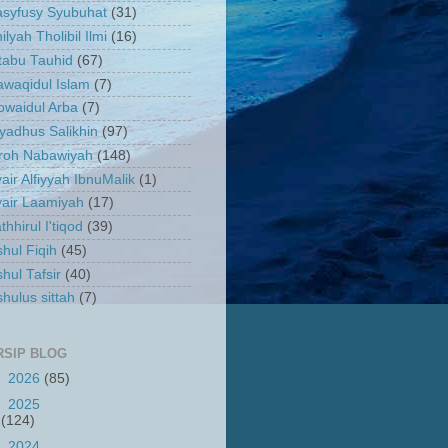
asyfusy Syubuhat
(31)
ilyah Tholibil Ilmi
(16)
tabu Tauhid
(67)
waqidul Islam
(7)
owaidul Arba
(7)
yadhus Salikhin
(97)
iroh Nabawiyah
(148)
air Alfiyyah IbnuMalik
(1)
air Laamiyah
(17)
thhirul I'tiqod
(39)
hul Fiqih
(45)
hul Tafsir
(40)
hulus sittah
(7)
RSIP BLOG
►
2026
(85)
►
2025
(124)
►
2024