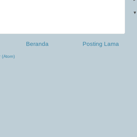
Beranda
Posting Lama
r (Atom)