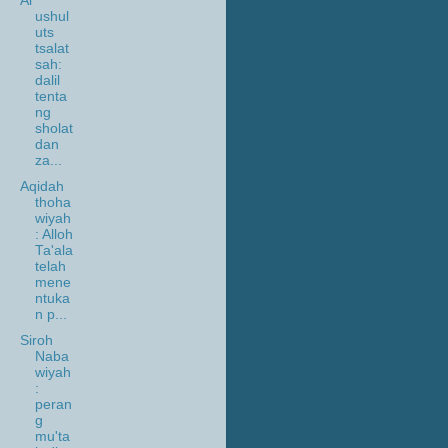
Al
ushul
uts
tsalat
sah:
dalil
tenta
ng
sholat
dan
za...
Aqidah
thoha
wiyah
: Alloh
Ta'ala
telah
mene
ntuka
n p...
Siroh
Naba
wiyah
:
peran
g
mu'ta