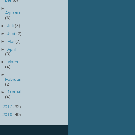
ber
(8)
►
Agustus
(6)
►
Juli
(3)
►
Juni
(2)
►
Mei
(7)
►
April
(3)
►
Maret
(4)
►
Februari
(2)
►
Januari
(4)
►
2017
(32)
►
2016
(40)