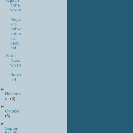
Aqidah
Toha
wiyah
-
Meya
kini
bahw
a doa
itu
yang
pal...
Siroh
Naba
wiyah
-
Bagia
n 4
►
Novemb
er
(8)
►
Oktober
(6)
►
Septem