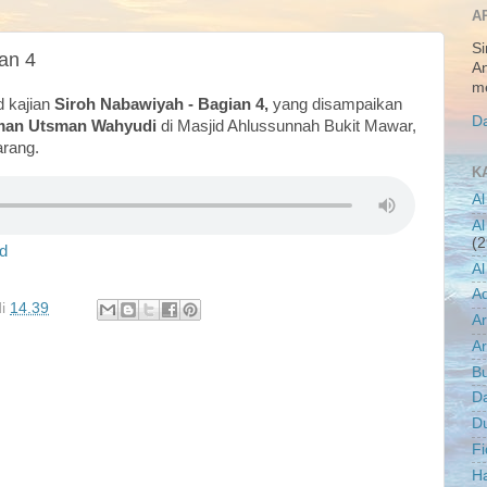
A
Si
an 4
An
me
d kajian
Siroh Nabawiyah - Bagian 4,
yang disampaikan
Da
man Utsman Wahyudi
di Masjid Ahlussunnah Bukit Mawar,
rang.
K
Al
Al
(2
d
Al
A
di
14.39
A
Ar
B
D
D
Fi
Ha