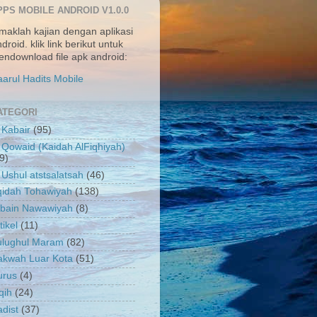
PPS MOBILE ANDROID V1.0.0
maklah kajian dengan aplikasi
droid. klik link berikut untuk
ndownload file apk android:
arul Hadits Mobile
ATEGORI
 Kabair
(95)
 Qowaid (Kaidah AlFiqhiyah)
9)
 Ushul atstsalatsah
(46)
qidah Tohawiyah
(138)
rbain Nawawiyah
(8)
tikel
(11)
ulughul Maram
(82)
akwah Luar Kota
(51)
urus
(4)
qih
(24)
dist
(37)