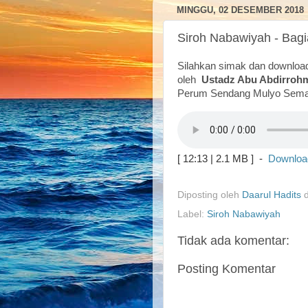
MINGGU, 02 DESEMBER 2018
Siroh Nabawiyah - Bagi
Silahkan simak dan downloa
oleh
Ustadz Abu Abdirroh
Perum Sendang Mulyo Sema
[ 12:13 | 2.1 MB ] -
Downloa
Diposting oleh
Daarul Hadits
Label:
Siroh Nabawiyah
Tidak ada komentar:
Posting Komentar