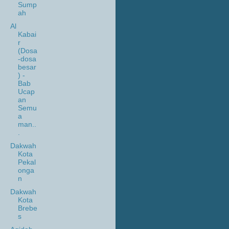
Sump
ah
Al
Kabai
r
(Dosa
-dosa
besar
) -
Bab
Ucap
an
Semu
a
man..
.
Dakwah
Kota
Pekal
onga
n
Dakwah
Kota
Brebe
s