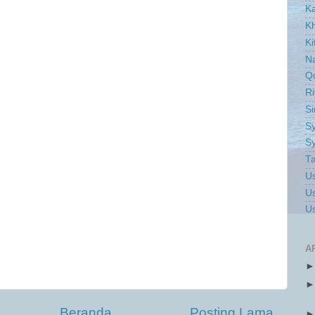
K
Kh
Ki
Na
Q
Ri
S
Sy
Sy
Ta
Us
Us
Us
A
Beranda
Posting Lama