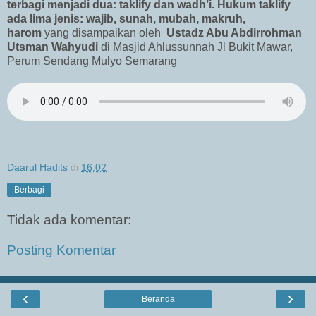
terbagi menjadi dua: taklify dan wadh’i. Hukum taklify
ada lima jenis: wajib, sunah, mubah, makruh,
harom
yang disampaikan oleh
Ustadz Abu Abdirrohman
Utsman Wahyudi
di Masjid Ahlussunnah Jl Bukit Mawar,
Perum Sendang Mulyo Semarang
Daarul Hadits
di
16.02
Berbagi
Tidak ada komentar:
Posting Komentar
‹
›
Beranda