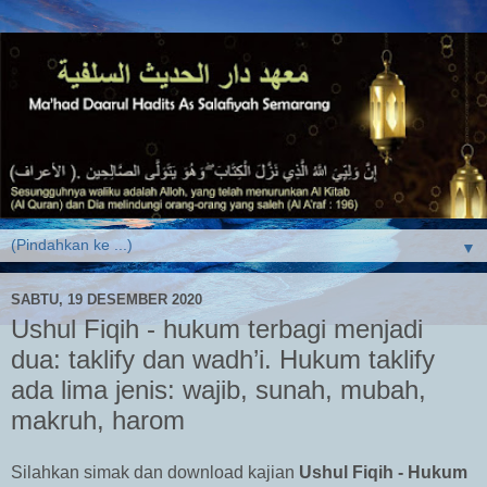
▼
SABTU, 19 DESEMBER 2020
Ushul Fiqih - hukum terbagi menjadi
dua: taklify dan wadh’i. Hukum taklify
ada lima jenis: wajib, sunah, mubah,
makruh, harom
Silahkan simak dan download kajian
Ushul Fiqih - H
ukum