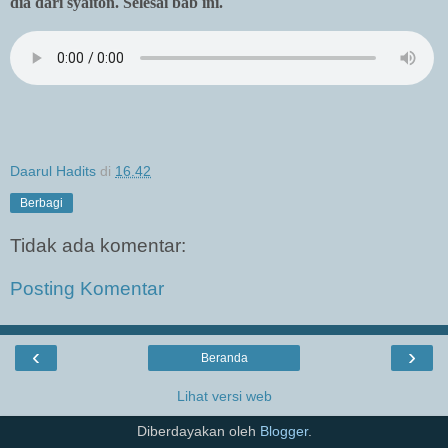
dia dari syaiton. Selesai bab ini.
Daarul Hadits
di
16.42
Berbagi
Tidak ada komentar:
Posting Komentar
‹
›
Beranda
Lihat versi web
Diberdayakan oleh
Blogger
.