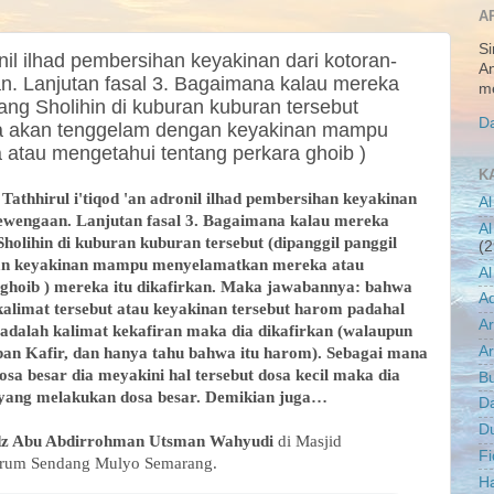
A
Si
ronil ilhad pembersihan keyakinan dari kotoran-
An
. Lanjutan fasal 3. Bagaimana kalau mereka
me
ang Sholihin di kuburan kuburan tersebut
Da
ika akan tenggelam dengan keyakinan mampu
atau mengetahui tentang perkara ghoib )
K
d
Tathhirul i'tiqod 'an adronil ilhad pembersihan keyakinan
Al
lewengaan. Lanjutan fasal 3. Bagaimana kalau mereka
Al
holihin di kuburan kuburan tersebut (dipanggil panggil
(2
gan keyakinan mampu menyelamatkan mereka atau
Al
 ghoib ) mereka itu dikafirkan. Maka jawabannya: bahwa
A
alimat tersebut atau keyakinan tersebut harom padahal
A
 adalah kalimat kekafiran maka dia dikafirkan (walaupun
Ar
apan Kafir, dan hanya tahu bahwa itu harom). Sebagai mana
sa besar dia meyakini hal tersebut dosa kecil maka dia
B
 yang melakukan dosa besar. Demikian juga…
D
D
dz Abu Abdirrohman Utsman Wahyudi
di Masjid
Fi
erum Sendang Mulyo Semarang.
Ha