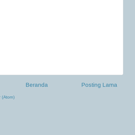
Beranda
Posting Lama
r (Atom)