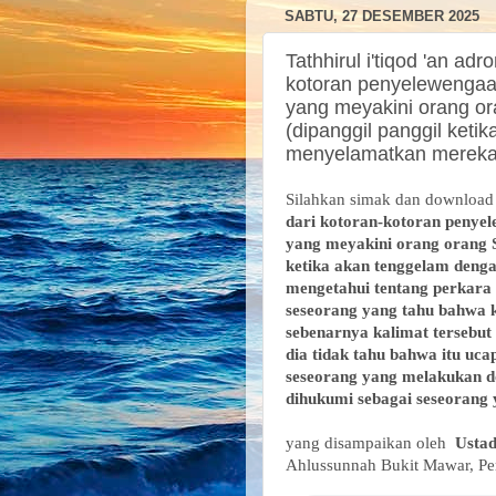
SABTU, 27 DESEMBER 2025
Tathhirul i'tiqod 'an ad
kotoran penyelewengaan
yang meyakini orang or
(dipanggil panggil ket
menyelamatkan mereka 
Silahkan simak dan downloa
dari kotoran-kotoran penye
yang meyakini orang orang S
ketika akan tenggelam den
mengetahui tentang perkara
seseorang yang tahu bahwa k
sebenarnya kalimat tersebut
dia tidak tahu bahwa itu uc
seseorang yang melakukan do
dihukumi sebagai seseorang
yang disampaikan oleh
Usta
Ahlussunnah Bukit Mawar, P