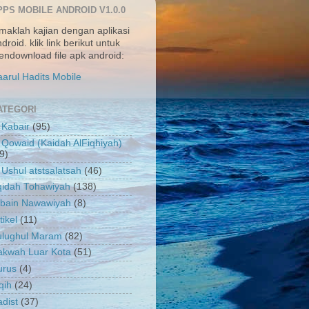
PPS MOBILE ANDROID V1.0.0
maklah kajian dengan aplikasi
droid. klik link berikut untuk
ndownload file apk android:
arul Hadits Mobile
ATEGORI
 Kabair
(95)
 Qowaid (Kaidah AlFiqhiyah)
9)
 Ushul atstsalatsah
(46)
qidah Tohawiyah
(138)
rbain Nawawiyah
(8)
tikel
(11)
ulughul Maram
(82)
akwah Luar Kota
(51)
urus
(4)
qih
(24)
dist
(37)