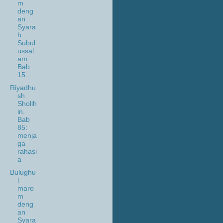
m
deng
an
Syara
h
Subul
ussal
am.
Bab
15:...
Riyadhu
sh
Sholih
in.
Bab
85:
menja
ga
rahasi
a
Bulughu
l
maro
m
deng
an
Syara