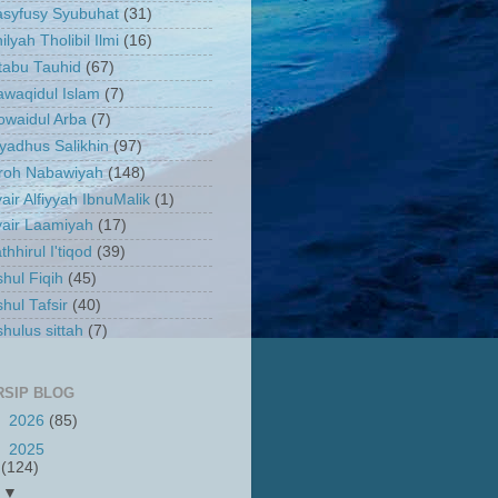
asyfusy Syubuhat
(31)
ilyah Tholibil Ilmi
(16)
tabu Tauhid
(67)
waqidul Islam
(7)
owaidul Arba
(7)
yadhus Salikhin
(97)
iroh Nabawiyah
(148)
air Alfiyyah IbnuMalik
(1)
air Laamiyah
(17)
thhirul I'tiqod
(39)
hul Fiqih
(45)
hul Tafsir
(40)
hulus sittah
(7)
RSIP BLOG
►
2026
(85)
▼
2025
(124)
▼