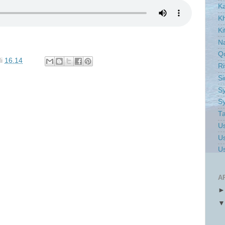
K
Kh
Ki
Na
Q
di
16.14
Ri
S
Sy
Sy
Ta
Us
Us
Us
A