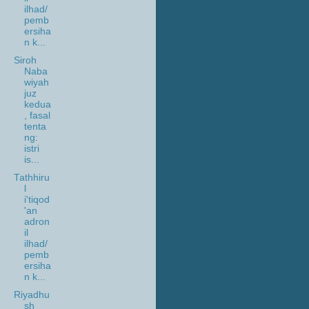
ilhad/
pemb
ersiha
n k...
Siroh
Naba
wiyah
juz
kedua
, fasal
tenta
ng:
istri
is...
Tathhiru
l
i'tiqod
'an
adron
il
ilhad/
pemb
ersiha
n k...
Riyadhu
sh