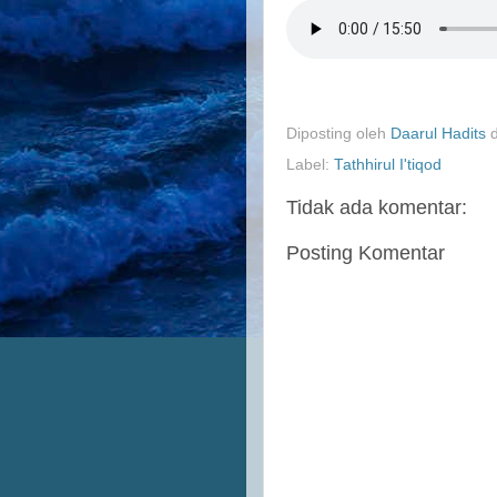
Diposting oleh
Daarul Hadits
Label:
Tathhirul I'tiqod
Tidak ada komentar:
Posting Komentar