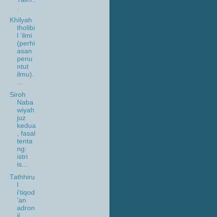
.
Khilyah
tholibi
l 'ilmi
(perhi
asan
penu
ntut
ilmu).
...
Siroh
Naba
wiyah
juz
kedua
, fasal
tenta
ng:
istri
is...
Tathhiru
l
i'tiqod
'an
adron
il